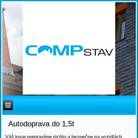
Autodoprava do 1,5t
Váš tovar prepravíme rýchlo a bezpečne na vozidlách